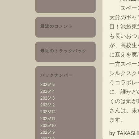
スペースYUI
大分のギャ
目！池袋東
最近のコメント
も長いおつ
が、高校生
最近のトラックバック
に衰えを実
一方スペー
シルクスク
バックナンバー
うコラボレ
2026/ 6
に、誰がど
2026/ 4
2026/ 3
くのは気が
2026/ 2
さんは、未
2025/12
2025/11
ます。
2025/10
2025/ 9
by
TAKASHI