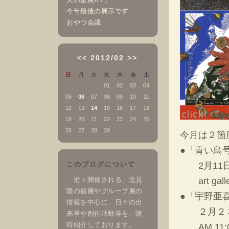
今年最後の展示です
おやつ会議
<<
2012/02
>>
日
月
火
水
木
金
土
01
02
03
04
05
06
07
08
09
10
11
12
13
14
15
16
17
18
19
20
21
22
23
24
25
26
27
28
29
今月は２箇
●「青い鳥
このブログについて
2月11日（
近々開催される、北見
art gall
隆の個展やグループ展の
●「宇野亜
情報を中心に、日々の出
２月２３日
来事や創作活動等を、随
時紹介しております。
AM.11: