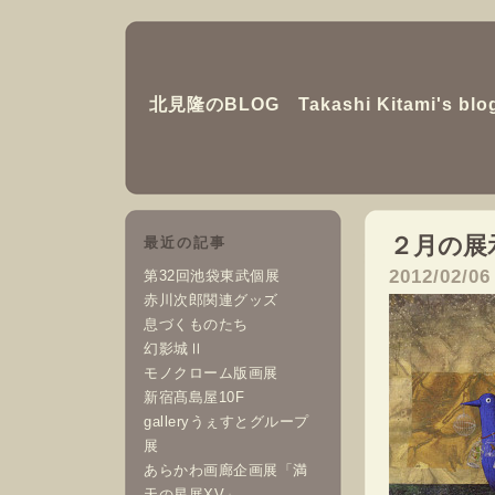
北見隆のBLOG Takashi Kitami's blo
２月の展
最近の記事
2012/02/06
第32回池袋東武個展
赤川次郎関連グッズ
息づくものたち
幻影城Ⅱ
モノクローム版画展
新宿髙島屋10F
galleryうぇすとグループ
展
あらかわ画廊企画展「満
天の星展XV」